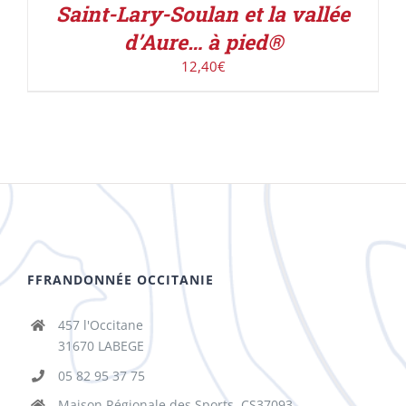
Saint-Lary-Soulan et la vallée
d’Aure… à pied®
12,40
€
FFRANDONNÉE OCCITANIE
457 l'Occitane
31670 LABEGE
05 82 95 37 75
Maison Régionale des Sports, CS37093