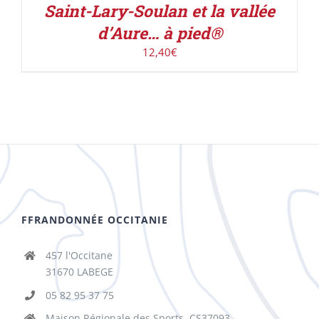
Saint-Lary-Soulan et la vallée
d’Aure… à pied®
12,40
€
FFRANDONNÉE OCCITANIE
457 l'Occitane
31670 LABEGE
05 82 95 37 75
Maison Régionale des Sports, CS37093