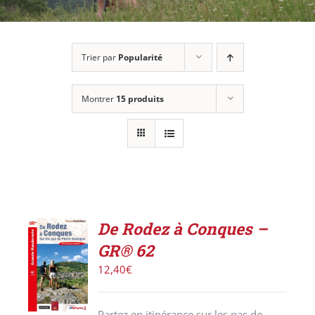
Trier par
Popularité
Montrer
15 produits
De Rodez à Conques –
AJOUTER
GR® 62
AU
PANIER
12,40
€
/
DÉTAILS
Partez en itinérance sur les pas de