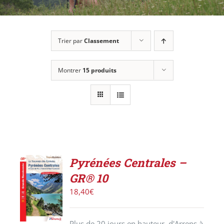
Trier par
Classement
Montrer
15 produits
Pyrénées Centrales –
AJOUTER
GR® 10
AU
PANIER
18,40
€
/
DÉTAILS
Plus de 20 jours en hauteur, d'Arrens à