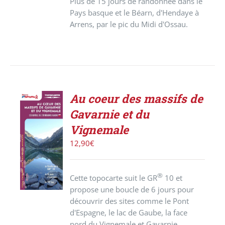
Plus de 15 jours de randonnée dans le
Pays basque et le Béarn, d'Hendaye à
Arrens, par le pic du Midi d'Ossau.
Au coeur des massifs de
Gavarnie et du
AJOUTER
Vignemale
AU
PANIER
12,90
€
/
DÉTAILS
®
Cette topocarte suit le GR
10 et
propose une boucle de 6 jours pour
découvrir des sites comme le Pont
d'Espagne, le lac de Gaube, la face
nord du Vignemale et Gavarnie.