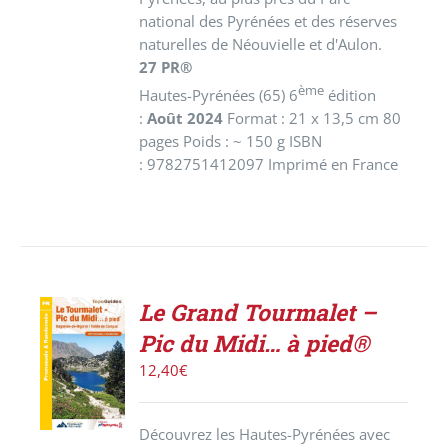
national des Pyrénées et des réserves
naturelles de Néouvielle et d'Aulon.
27 PR®
ème
Hautes-Pyrénées (65) 6
édition
:
Août 2024
Format : 21 x 13,5 cm 80
pages Poids : ~ 150 g ISBN
: 9782751412097 Imprimé en France
Le Grand Tourmalet –
ACHETER
Pic du Midi… à pied®
LE
PRODUIT
12,40
€
/
DÉTAILS
Découvrez les Hautes-Pyrénées avec