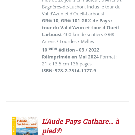
Bagnères-de-Luchon. Inclus le tour du
Val d'Azun et d'Oueil-Larboust.
GR® 10, GR® 101 GR® de Pays :
tour du Val d'Azun et tour d'Oueil-
Larboust
400 km de sentiers GR®
Arrens / Lourdes / Melles
ème
10
édition - 03 / 2022
Réimprimée en Mai 2024
Format :
21 x 13,5 cm 136 pages
ISBN: 978-2-7514-1177-9
L’Aude Pays Cathare… à
AJOUTER
pied®
AU