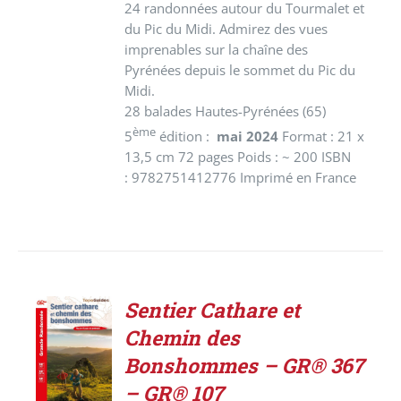
24 randonnées autour du Tourmalet et
du Pic du Midi. Admirez des vues
imprenables sur la chaîne des
Pyrénées depuis le sommet du Pic du
Midi.
28 balades Hautes-Pyrénées (65)
ème
5
édition :
mai 2024
Format : 21 x
13,5 cm 72 pages Poids : ~ 200 ISBN
: 9782751412776 Imprimé en France
Sentier Cathare et
ACHETER
Chemin des
LE
PRODUIT
Bonshommes – GR® 367
/
– GR® 107
DÉTAILS