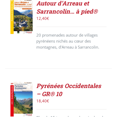
Autour d’Arreau et
ACHETER
Sarrancolin… à pied®
LE
PRODUIT
12,40
€
/
DÉTAILS
20 promenades autour de villages
pyrénéens nichés au cœur des
montagnes, d'Arreau à Sarrancolin.
Pyrénées Occidentales
ACHETER
– GR® 10
LE
PRODUIT
18,40
€
/
DÉTAILS