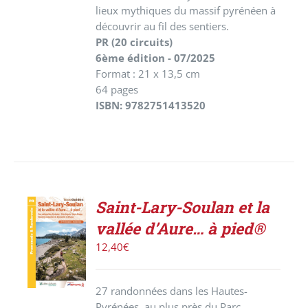
lieux mythiques du massif pyrénéen à
découvrir au fil des sentiers.
PR (20 circuits)
6ème édition - 07/2025
Format : 21 x 13,5 cm
64 pages
ISBN: 9782751413520
Saint-Lary-Soulan et la
ACHETER
vallée d’Aure… à pied®
LE
PRODUIT
12,40
€
/
DÉTAILS
27 randonnées dans les Hautes-
Pyrénées, au plus près du Parc