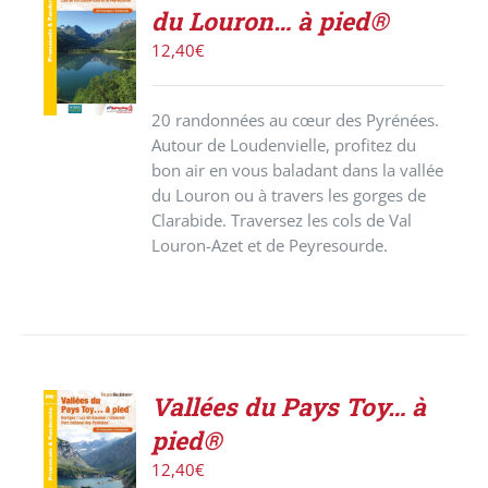
ACHETER
du Louron… à pied®
LE
PRODUIT
12,40
€
/
DÉTAILS
20 randonnées au cœur des Pyrénées.
Autour de Loudenvielle, profitez du
bon air en vous baladant dans la vallée
du Louron ou à travers les gorges de
Clarabide. Traversez les cols de Val
Louron-Azet et de Peyresourde.
Vallées du Pays Toy… à
ACHETER
pied®
LE
PRODUIT
12,40
€