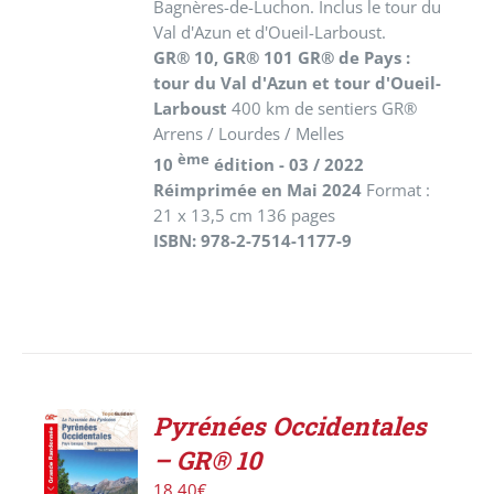
Bagnères-de-Luchon. Inclus le tour du
Val d'Azun et d'Oueil-Larboust.
GR® 10, GR® 101 GR® de Pays :
tour du Val d'Azun et tour d'Oueil-
Larboust
400 km de sentiers GR®
Arrens / Lourdes / Melles
ème
10
édition - 03 / 2022
Réimprimée en Mai 2024
Format :
21 x 13,5 cm 136 pages
ISBN: 978-2-7514-1177-9
Pyrénées Occidentales
ACHETER
– GR® 10
LE
PRODUIT
18,40
€