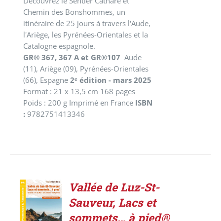
Découvrez le Sentier Cathare et
Chemin des Bonshommes, un
itinéraire de 25 jours à travers l'Aude,
l'Ariège, les Pyrénées-Orientales et la
Catalogne espagnole.
GR® 367, 367 A et GR®107
Aude
(11), Ariège (09), Pyrénées-Orientales
(66), Espagne
2ᵉ édition - mars 2025
Format : 21 x 13,5 cm 168 pages
Poids : 200 g Imprimé en France
ISBN
:
9782751413346
Vallée de Luz-St-
ACHETER
Sauveur, Lacs et
LE
PRODUIT
sommets… à pied®