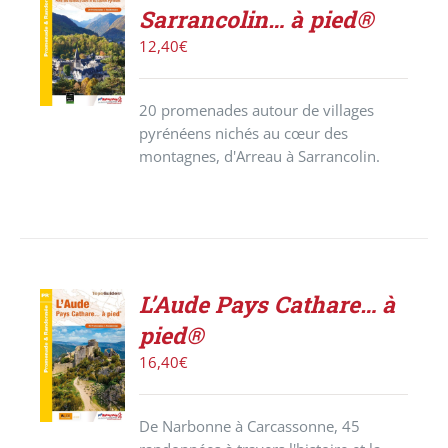
ACHETER
Sarrancolin… à pied®
LE
PRODUIT
12,40
€
/
DÉTAILS
20 promenades autour de villages
pyrénéens nichés au cœur des
montagnes, d'Arreau à Sarrancolin.
L’Aude Pays Cathare… à
AJOUTER
pied®
AU
PANIER
16,40
€
/
DÉTAILS
De Narbonne à Carcassonne, 45