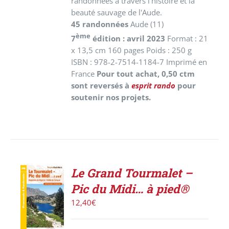
randonnées à travers l'histoire et la
beauté sauvage de l'Aude.
45 randonnées
Aude (11)
ème
7
édition : avril 2023
Format : 21
x 13,5 cm 160 pages Poids : 250 g
ISBN : 978-2-7514-1184-7 Imprimé en
France
Pour tout achat, 0,50 ctm
sont reversés à
esprit rando
pour
soutenir nos projets.
Le Grand Tourmalet –
ACHETER
Pic du Midi… à pied®
LE
PRODUIT
12,40
€
/
DÉTAILS