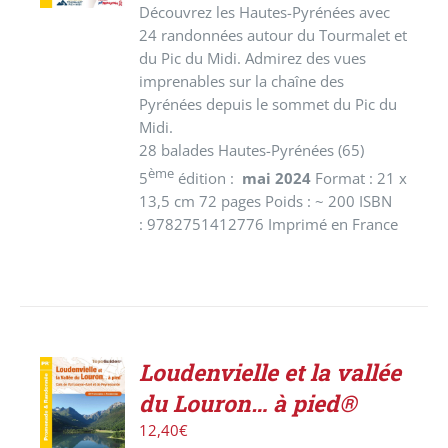
Découvrez les Hautes-Pyrénées avec
24 randonnées autour du Tourmalet et
du Pic du Midi. Admirez des vues
imprenables sur la chaîne des
Pyrénées depuis le sommet du Pic du
Midi.
28 balades Hautes-Pyrénées (65)
ème
5
édition :
mai 2024
Format : 21 x
13,5 cm 72 pages Poids : ~ 200 ISBN
: 9782751412776 Imprimé en France
Loudenvielle et la vallée
ACHETER
du Louron… à pied®
LE
PRODUIT
12,40
€