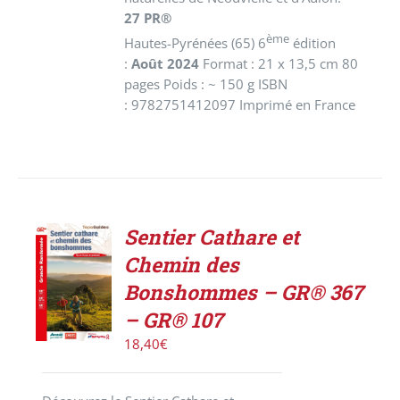
27 PR®
ème
Hautes-Pyrénées (65) 6
édition
:
Août 2024
Format : 21 x 13,5 cm 80
pages Poids : ~ 150 g ISBN
: 9782751412097 Imprimé en France
Sentier Cathare et
ACHETER
Chemin des
LE
PRODUIT
Bonshommes – GR® 367
/
– GR® 107
DÉTAILS
18,40
€