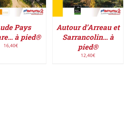
Autour d’Arreau et
Aude Pays
Sarrancolin… à
re… à pied®
pied®
16,40
€
12,40
€