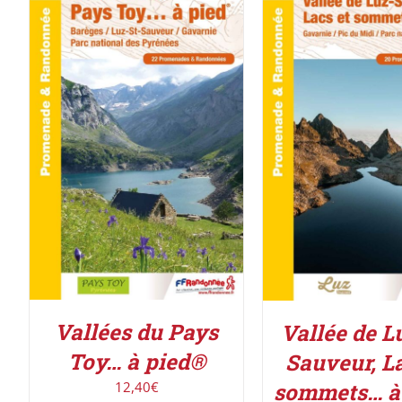
ACHETER LE PRODUIT
/
ACHETER LE PROD
DÉTAILS
DÉTAILS
Vallées du Pays
Vallée de L
Toy… à pied®
Sauveur, La
12,40
€
sommets… à