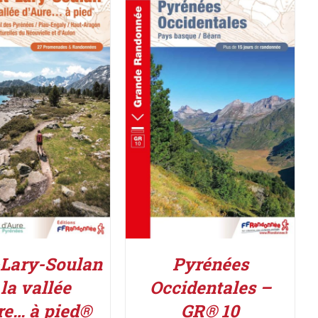
R LE PRODUIT
/
ACHETER LE PRODUIT
/
DÉTAILS
DÉTAILS
-Lary-Soulan
Pyrénées
 la vallée
Occidentales –
re… à pied®
GR® 10