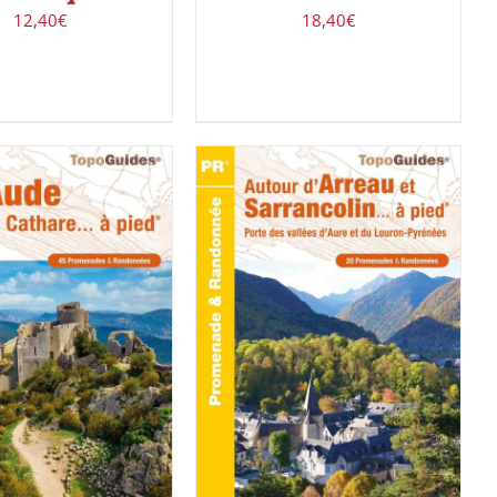
12,40
€
18,40
€
ACHETER LE PRODUIT
/
ER AU PANIER
/
DÉTAILS
DÉTAILS