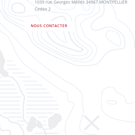
1039 rue Georges Méliès 34967 MONTPELLIER
Cedex 2
NOUS CONTACTER