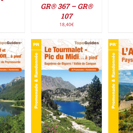
GR® 367 – GR®
107
18,40
€
UIT
/
ACHETER LE PRODUIT
/
AJOUT
DÉTAILS