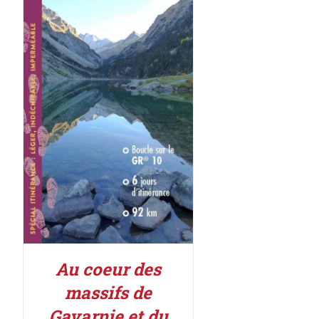
AJOUTER AU PANIER
/
DÉTAILS
Au coeur des
massifs de
Gavarnie et du