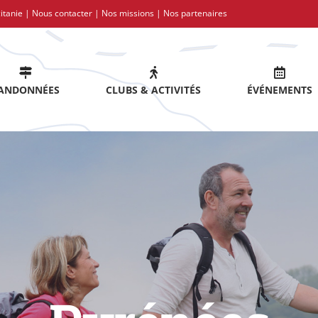
itanie |
Nous contacter
|
Nos missions
|
Nos partenaires
ANDONNÉES
CLUBS & ACTIVITÉS
ÉVÉNEMENTS