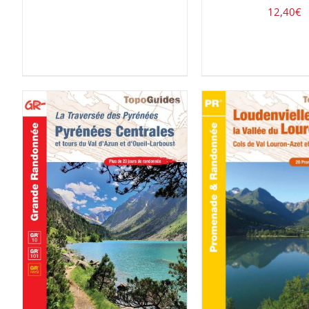
12,40
€
ACHETER LE PROD
AJOUTER AU PANIER
/
DÉTAILS
DÉTAILS