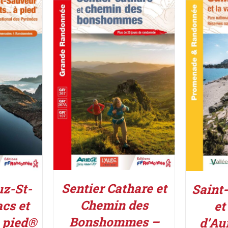
ACHETER LE PRODUIT
/
UIT
/
ACHETE
DÉTAILS
Sentier Cathare et
uz-St-
Saint
Chemin des
cs et
et
Bonshommes –
 pied®
d’Au