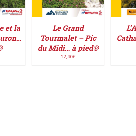
 et la
Le Grand
L’
ouron…
Tourmalet – Pic
Catha
®
du Midi… à pied®
12,40
€