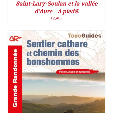
Saint-Lary-Soulan et la vallée
d’Aure… à pied®
12,40
€
ACHETER LE PRODUIT
/
DÉTAILS