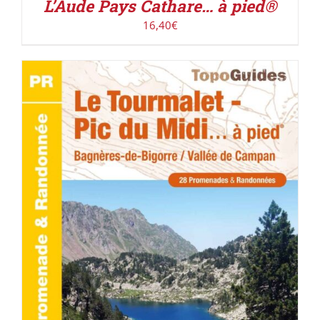
L’Aude Pays Cathare… à pied®
16,40
€
ACHETER LE PRODUIT
/
DÉTAILS