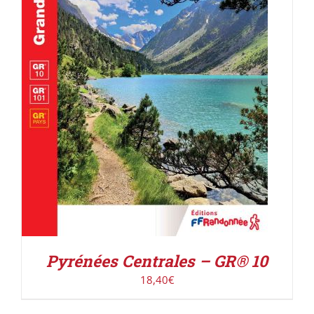
AJOUTER AU PANIER
/
DÉTAILS
Pyrénées Centrales – GR® 10
18,40
€