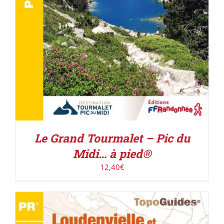
Le Grand Tourmalet – Pic du
Midi… à pied®
12,40
€