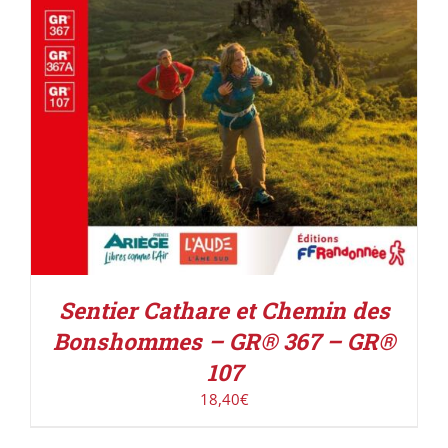
Sentier Cathare et Chemin des
Bonshommes – GR® 367 – GR®
107
18,40
€