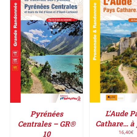
AJOUTER AU PAN
AJOUTER AU PANIER
/
DÉTAILS
DÉTAILS
L’Aude P
Pyrénées
Cathare… à
Centrales – GR®
10
16,40
€