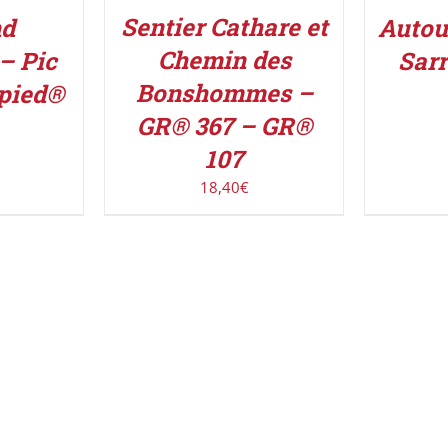
Sentier Cathare et
Autou
nd
Chemin des
Sarr
– Pic
Bonshommes –
 pied®
GR® 367 – GR®
107
18,40
€