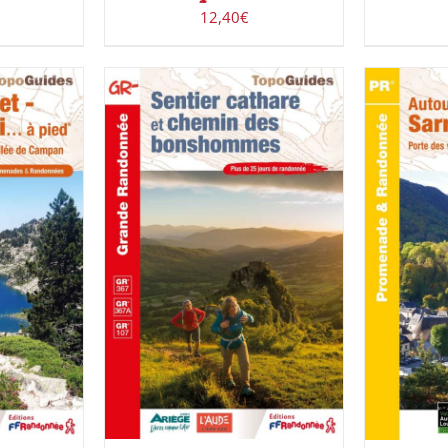
12,40
€
ACHETER LE PRODUIT
/
ACHETE
UIT
/
DÉTAILS