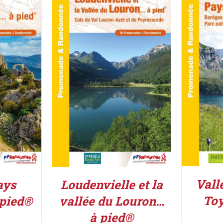
ACHETE
IER
/
ACHETER LE PRODUIT
/
DÉTAILS
Vall
ays
Loudenvielle et la
Toy
 pied®
vallée du Louron…
à pied®