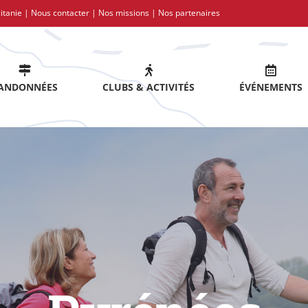
itanie |
Nous contacter
|
Nos missions
|
Nos partenaires
ANDONNÉES
CLUBS & ACTIVITÉS
ÉVÉNEMENTS