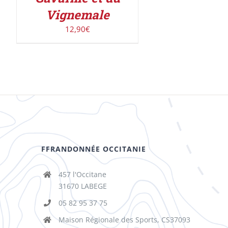
Vignemale
12,90
€
FFRANDONNÉE OCCITANIE
457 l'Occitane
31670 LABEGE
05 82 95 37 75
Maison Régionale des Sports, CS37093