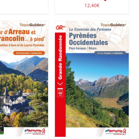
12,40
€
R LE PRODUIT
/
ACHETER LE PRODUIT
/
DÉTAILS
DÉTAILS