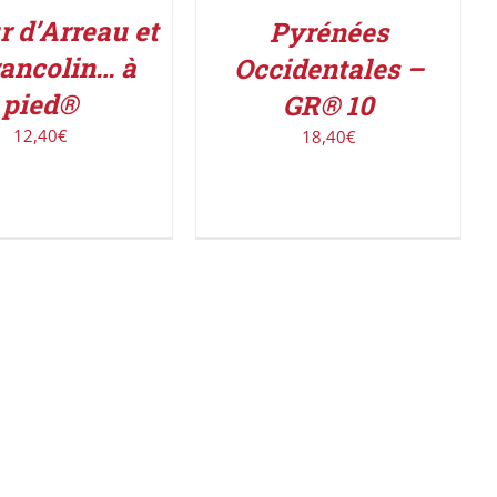
r d’Arreau et
Pyrénées
ancolin… à
Occidentales –
pied®
GR® 10
12,40
€
18,40
€