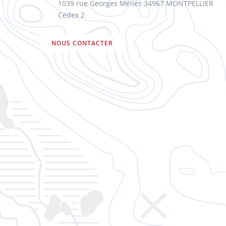
1039 rue Georges Méliès 34967 MONTPELLIER
Cedex 2
NOUS CONTACTER