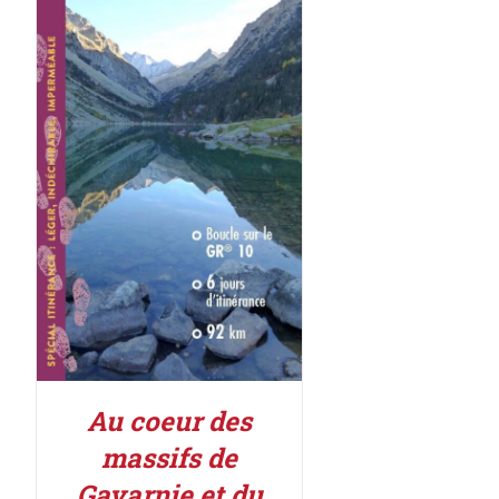
AJOUTER AU PANIER
/
DÉTAILS
Au coeur des
massifs de
Gavarnie et du