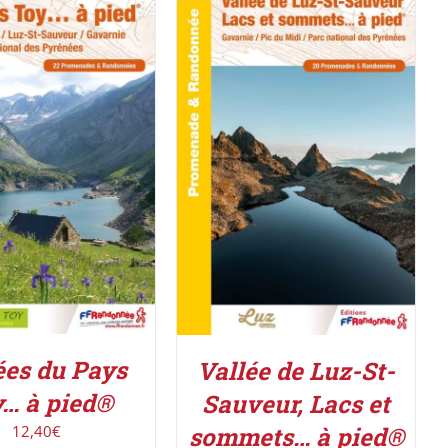
R LE PRODUIT
/
ACHETER LE PRODUIT
/
DÉTAILS
DÉTAILS
ées du Pays
Vallée de Luz-St-
… à pied®
Sauveur, Lacs et
12,40
€
sommets… à pied®