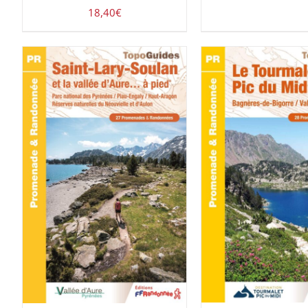
18,40
€
ACHETER LE PROD
ACHETER LE PRODUIT
/
DÉTAILS
DÉTAILS