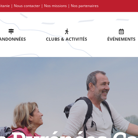
itanie |
Nous contacter
|
Nos missions
|
Nos partenaires
ANDONNÉES
CLUBS & ACTIVITÉS
ÉVÉNEMENTS