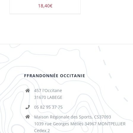
18,40
€
FFRANDONNÉE OCCITANIE
457 l'Occitane
31670 LABEGE
05 82 95 37 75
Maison Régionale des Sports, CS37093
1039 rue Georges Méliès 34967 MONTPELLIER
Cedex 2