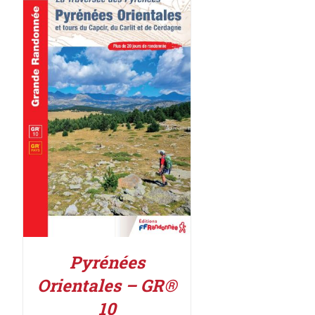
AJOUTER AU PANIER
/
DÉTAILS
Pyrénées
Orientales – GR®
10