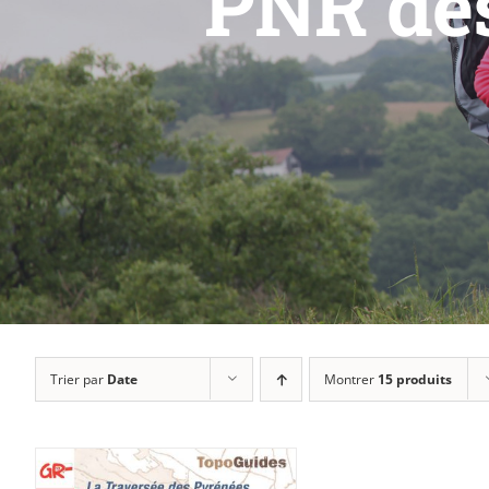
PNR des
Trier par
Date
Montrer
15 produits