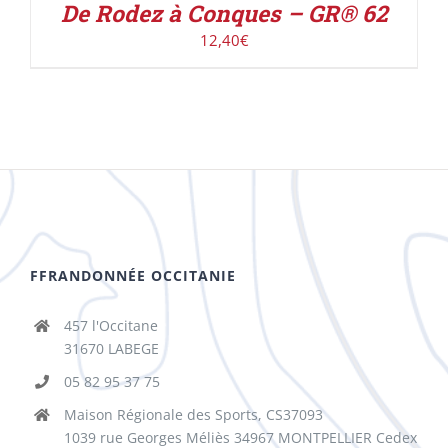
De Rodez à Conques – GR® 62
12,40
€
FFRANDONNÉE OCCITANIE
457 l'Occitane
31670 LABEGE
05 82 95 37 75
Maison Régionale des Sports, CS37093
1039 rue Georges Méliès 34967 MONTPELLIER Cedex