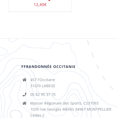
12,40
€
FFRANDONNÉE OCCITANIE
457 l'Occitane
31670 LABEGE
05 82 95 37 75
Maison Régionale des Sports, CS37093
1039 rue Georges Méliès 34967 MONTPELLIER
Cedex 2