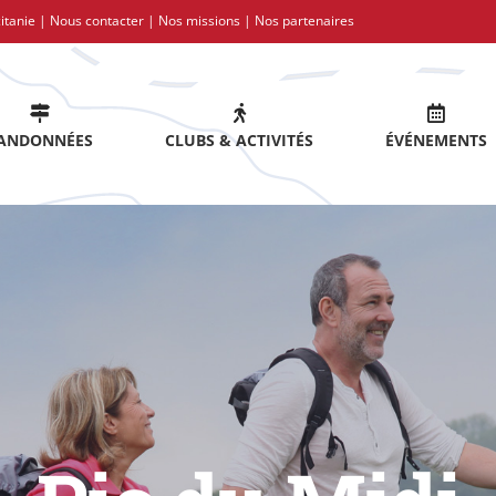
itanie |
Nous contacter
|
Nos missions
|
Nos partenaires
ANDONNÉES
CLUBS & ACTIVITÉS
ÉVÉNEMENTS