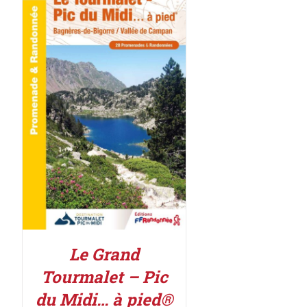
ACHETER LE PRODUIT
/
DÉTAILS
Le Grand
Tourmalet – Pic
du Midi… à pied®