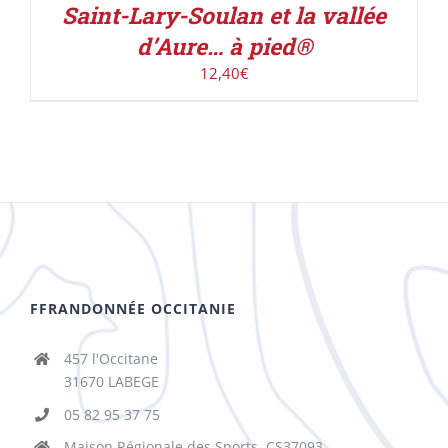
Saint-Lary-Soulan et la vallée
d’Aure… à pied®
12,40
€
FFRANDONNÉE OCCITANIE
457 l'Occitane
31670 LABEGE
05 82 95 37 75
Maison Régionale des Sports, CS37093