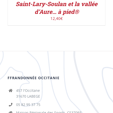
Saint-Lary-Soulan et la vallée
d’Aure… à pied®
12,40
€
FFRANDONNÉE OCCITANIE
457 l'Occitane
31670 LABEGE
05 82 95 37 75
Maison Régionale des Sports, CS37093