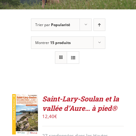
Trier par
Popularité
Montrer
15 produits
Saint-Lary-Soulan et la
ACHETER
vallée d’Aure… à pied®
LE
PRODUIT
12,40
€
/
DÉTAILS
27 randonnées dans les Hautes-