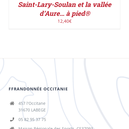
Saint-Lary-Soulan et la vallée
d’Aure… à pied®
12,40
€
FFRANDONNÉE OCCITANIE
457 l'Occitane
31670 LABEGE
05 82 95 37 75
Maison Régionale des Sports, CS37093