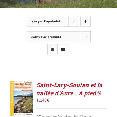
Trier par
Popularité
Montrer
30 produits
Saint-Lary-Soulan et la
ACHETER
vallée d’Aure… à pied®
LE
PRODUIT
12,40
€
/
DÉTAILS
27 randonnées dans les Hautes-