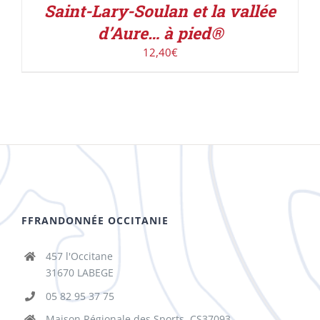
Saint-Lary-Soulan et la vallée
d’Aure… à pied®
12,40
€
FFRANDONNÉE OCCITANIE
457 l'Occitane
31670 LABEGE
05 82 95 37 75
Maison Régionale des Sports, CS37093