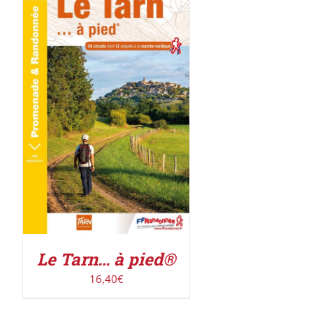
AJOUTER AU PANIER
/
DÉTAILS
Le Tarn… à pied®
16,40
€