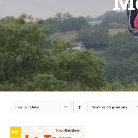
Mo
Trier par
Date
Montrer
15 produits