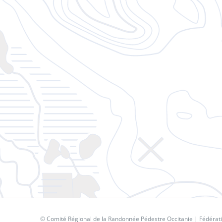
© Comité Régional de la Randonnée Pédestre Occitanie |
Fédérat