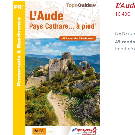
L’Aud
16,40
€
De Narbon
45 rand
Imprimé 
AJOUTER AU PANIER
/
DÉTAILS