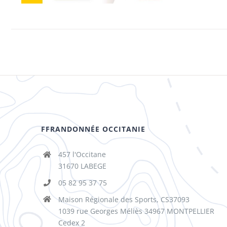
FFRANDONNÉE OCCITANIE
457 l'Occitane
31670 LABEGE
05 82 95 37 75
Maison Régionale des Sports, CS37093
1039 rue Georges Méliès 34967 MONTPELLIER
Cedex 2