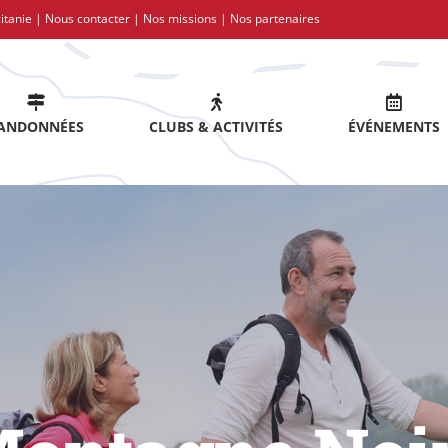
itanie |
Nous contacter
|
Nos missions
|
Nos partenaires
ANDONNÉES
CLUBS & ACTIVITÉS
ÉVÉNEMENTS