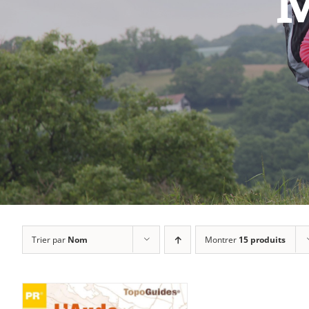
M
Trier par
Nom
Montrer
15 produits