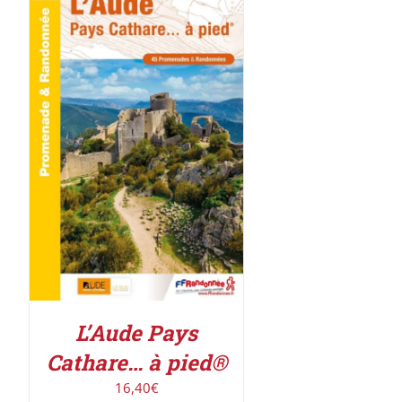
AJOUTER AU PANIER
/
DÉTAILS
L’Aude Pays
Cathare… à pied®
16,40
€