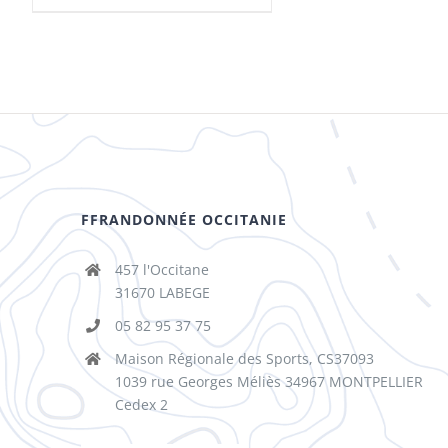
FFRANDONNÉE OCCITANIE
457 l'Occitane
31670 LABEGE
05 82 95 37 75
Maison Régionale des Sports, CS37093
1039 rue Georges Méliès 34967 MONTPELLIER
Cedex 2