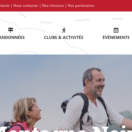
itanie |
Nous contacter
|
Nos missions
|
Nos partenaires
ANDONNÉES
CLUBS & ACTIVITÉS
ÉVÉNEMENTS