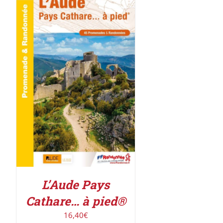
AJOUTER AU PANIER
/
DÉTAILS
L’Aude Pays
Cathare… à pied®
16,40
€