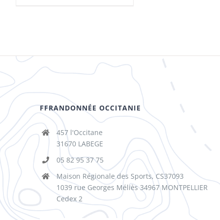
FFRANDONNÉE OCCITANIE
457 l'Occitane
31670 LABEGE
05 82 95 37 75
Maison Régionale des Sports, CS37093
1039 rue Georges Méliès 34967 MONTPELLIER
Cedex 2