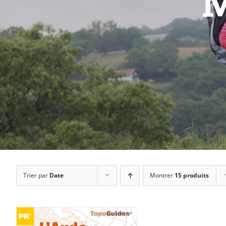
M
Trier par
Date
Montrer
15 produits