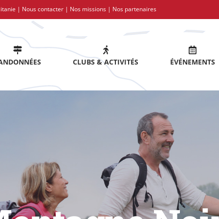
itanie |
Nous contacter
|
Nos missions
|
Nos partenaires
ANDONNÉES
CLUBS & ACTIVITÉS
ÉVÉNEMENTS