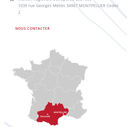
1039 rue Georges Méliès 34967 MONTPELLIER Cedex
2
NOUS CONTACTER