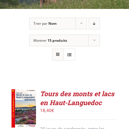
Trier par
Nom
Montrer
15 produits
Tours des monts et lacs
AJOUTER
en Haut-Languedoc
AU
PANIER
18,40
€
/
DÉTAILS
20 jours de randonnée, entre les