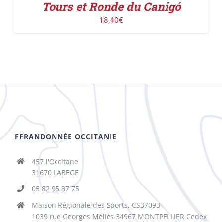
Tours et Ronde du Canigó
18,40
€
FFRANDONNÉE OCCITANIE
457 l'Occitane
31670 LABEGE
05 82 95 37 75
Maison Régionale des Sports, CS37093
1039 rue Georges Méliès 34967 MONTPELLIER Cedex