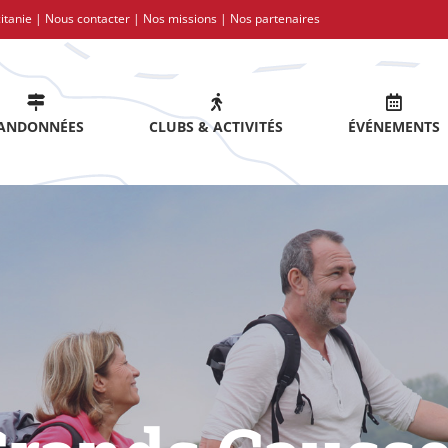
itanie |
Nous contacter
|
Nos missions
|
Nos partenaires
ANDONNÉES
CLUBS & ACTIVITÉS
ÉVÉNEMENTS