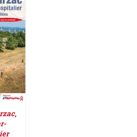
IER
/
rzac,
r-
ier