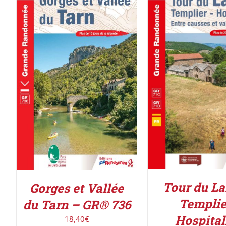
AJOUTER AU PAN
AJOUTER AU PANIER
/
DÉTAILS
DÉTAILS
Tour du La
Gorges et Vallée
Templie
du Tarn – GR® 736
Hospital
18,40
€