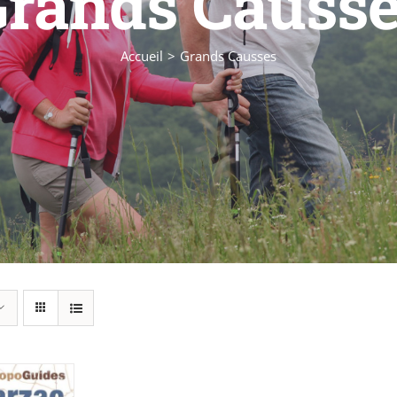
rands Causs
Accueil
Grands Causses