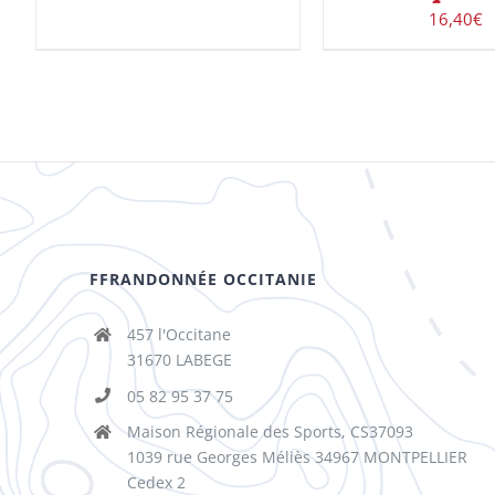
16,40
€
FFRANDONNÉE OCCITANIE
457 l'Occitane
31670 LABEGE
05 82 95 37 75
Maison Régionale des Sports, CS37093
1039 rue Georges Méliès 34967 MONTPELLIER
Cedex 2