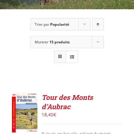
Trier par
Popularité
Montrer
15 produits
Tour des Monts
AJOUTER
d’Aubrac
AU
PANIER
18,40
€
/
DÉTAILS
8 jours en boucle, reliant Aumont-