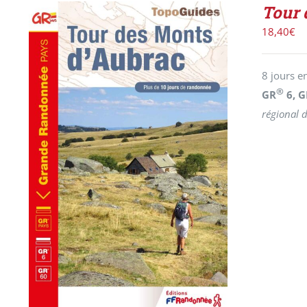
Tour 
18,40
€
8 jours e
®
GR
6, G
régional 
AJOUTER AU PANIER
/
DÉTAILS