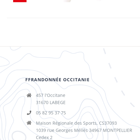
FFRANDONNÉE OCCITANIE
457 l'Occitane
31670 LABEGE
05 82 95 37 75
Maison Régionale des Sports, CS37093
1039 rue Georges Méliès 34967 MONTPELLIER
Cedex 2