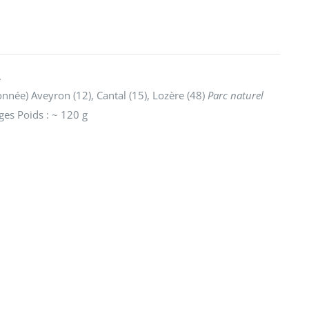
.
née) Aveyron (12), Cantal (15), Lozère (48)
Parc naturel
ges Poids : ~ 120 g