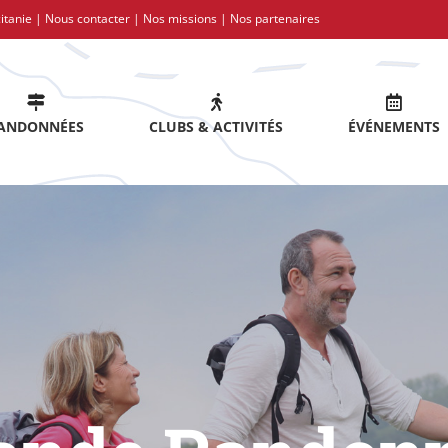
itanie |
Nous contacter
|
Nos missions
|
Nos partenaires
ANDONNÉES
CLUBS & ACTIVITÉS
ÉVÉNEMENTS