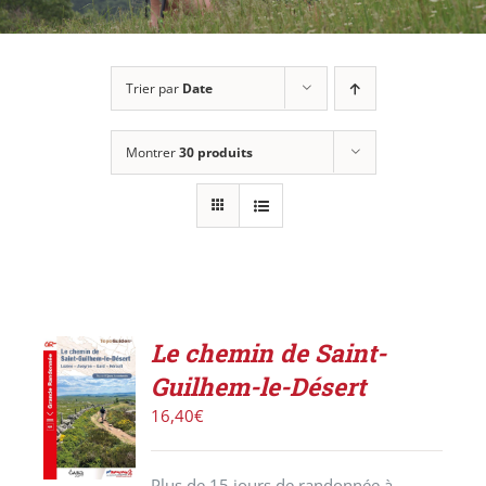
Trier par
Date
Montrer
30 produits
Le chemin de Saint-
AJOUTER
Guilhem-le-Désert
AU
PANIER
16,40
€
/
DÉTAILS
Plus de 15 jours de randonnée à