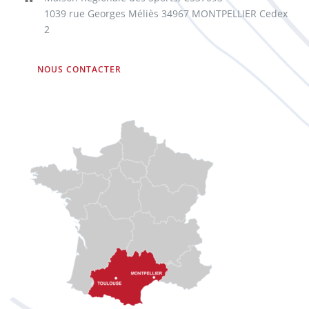
1039 rue Georges Méliès 34967 MONTPELLIER Cedex
2
NOUS CONTACTER