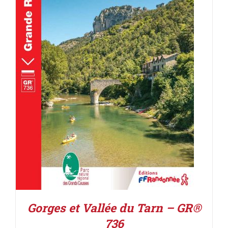
AJOUTER AU PANIER
/
DÉTAILS
Gorges et Vallée du Tarn – GR®
736