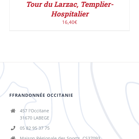
Tour du Larzac, Templier-
Hospitalier
16,40
€
FFRANDONNÉE OCCITANIE
457 l'Occitane
31670 LABEGE
05 82 95 37 75
Maison Régionale des Sports, CS37093