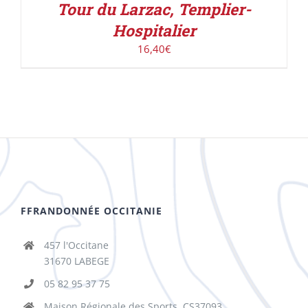
Tour du Larzac, Templier-
Hospitalier
16,40
€
FFRANDONNÉE OCCITANIE
457 l'Occitane
31670 LABEGE
05 82 95 37 75
Maison Régionale des Sports, CS37093