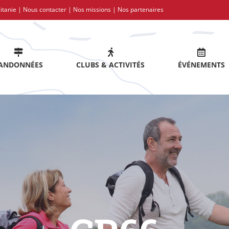
itanie |
Nous contacter
|
Nos missions
|
Nos partenaires
ANDONNÉES
CLUBS & ACTIVITÉS
ÉVÉNEMENTS