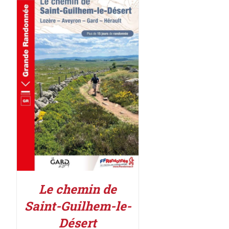
AJOUTER AU PANIER
/
DÉTAILS
Le chemin de
Saint-Guilhem-le-
Désert