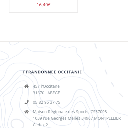
16,40
€
FFRANDONNÉE OCCITANIE
457 l'Occitane
31670 LABEGE
05 82 95 37 75
Maison Régionale des Sports, CS37093
1039 rue Georges Méliès 34967 MONTPELLIER
Cedex 2