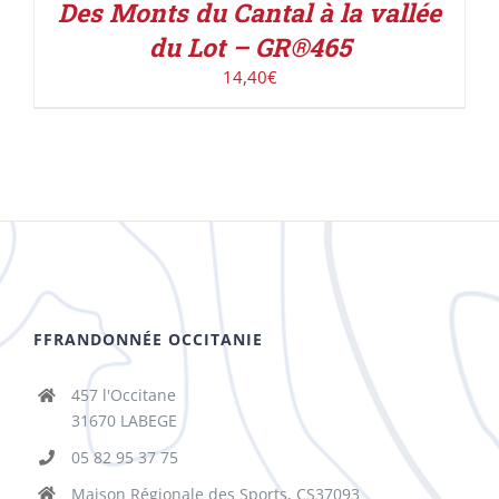
Des Monts du Cantal à la vallée
du Lot – GR®465
14,40
€
FFRANDONNÉE OCCITANIE
457 l'Occitane
31670 LABEGE
05 82 95 37 75
Maison Régionale des Sports, CS37093