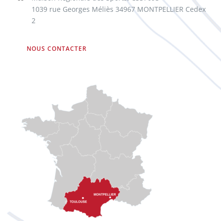
1039 rue Georges Méliès 34967 MONTPELLIER Cedex
2
NOUS CONTACTER