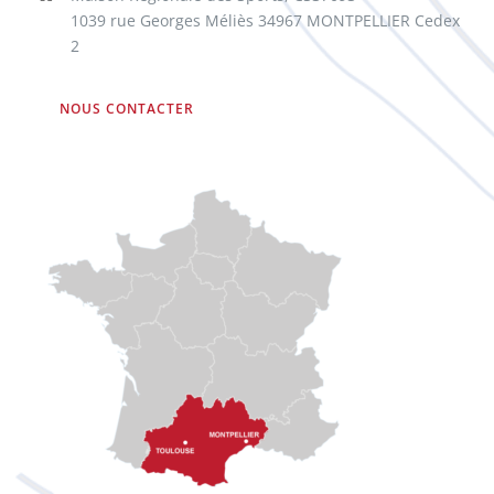
1039 rue Georges Méliès 34967 MONTPELLIER Cedex
2
NOUS CONTACTER