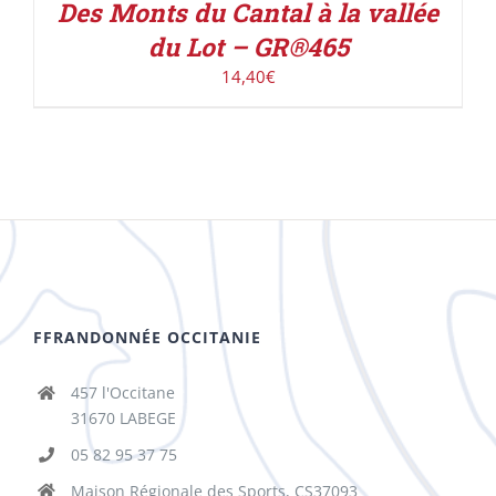
Des Monts du Cantal à la vallée
du Lot – GR®465
14,40
€
FFRANDONNÉE OCCITANIE
457 l'Occitane
31670 LABEGE
05 82 95 37 75
Maison Régionale des Sports, CS37093