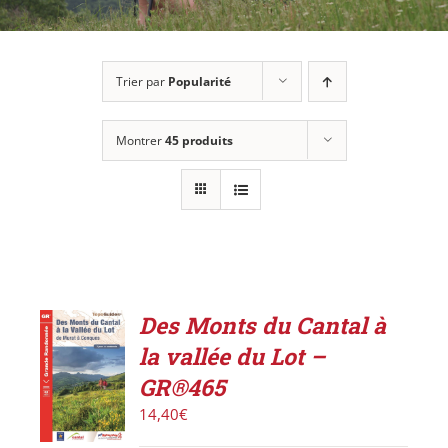
Trier par
Popularité
Montrer
45 produits
Des Monts du Cantal à
ACHETER
la vallée du Lot –
LE
PRODUIT
GR®465
/
14,40
€
DÉTAILS