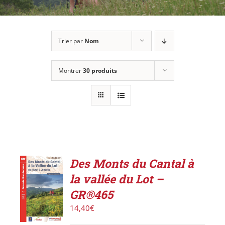
Trier par
Nom
Montrer
30 produits
Des Monts du Cantal à
ACHETER
la vallée du Lot –
LE
PRODUIT
GR®465
/
14,40
€
DÉTAILS