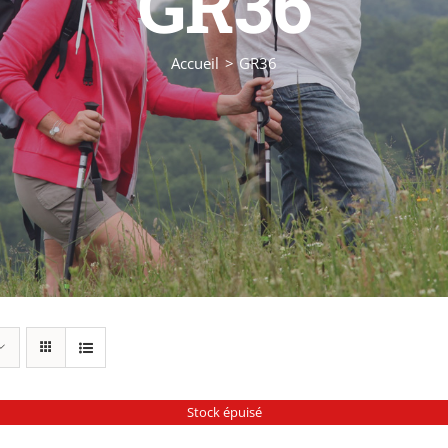
GR36
Accueil
GR36
Stock épuisé