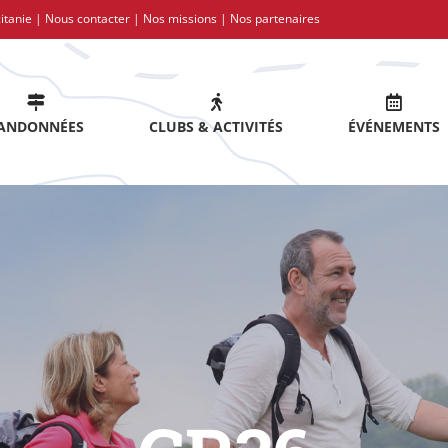
itanie |
Nous contacter
|
Nos missions
|
Nos partenaires
ANDONNÉES
CLUBS & ACTIVITÉS
ÉVÉNEMENTS