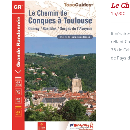
Le Ch
15,90
€
Itinérair
reliant C
36 de Cah
de Pays d
DÉTAILS