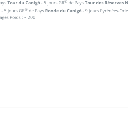
®
Pays
Tour du Canigó
- 5 jours GR
de Pays
Tour des Réserves N
®
r
- 5 jours GR
de Pays
Ronde du Canigó
- 9 jours Pyrénées-Orie
ges Poids : ~ 200