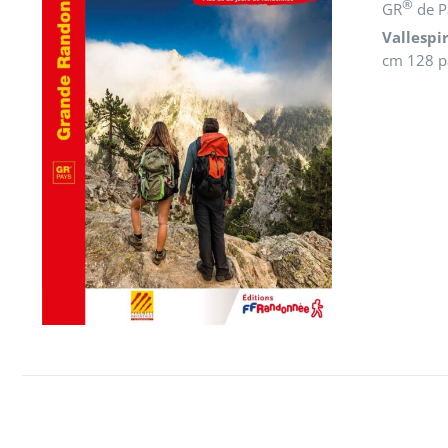
®
GR
de 
Vallespi
cm 128 pa
AJOUTER AU PANIER
/
DÉTAILS