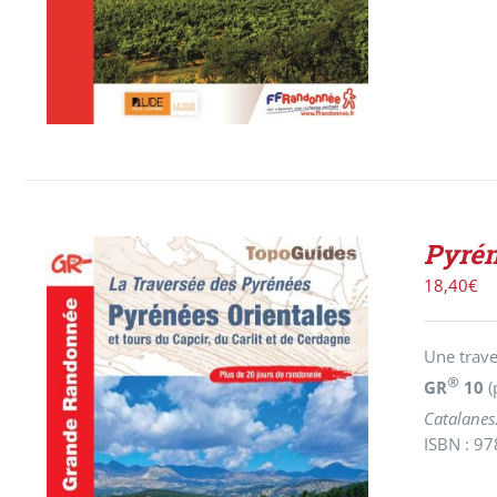
Pyrén
18,40
€
Une trave
®
GR
10
(
Catalanes.
ISBN : 9
AJOUTER AU PANIER
/
DÉTAILS