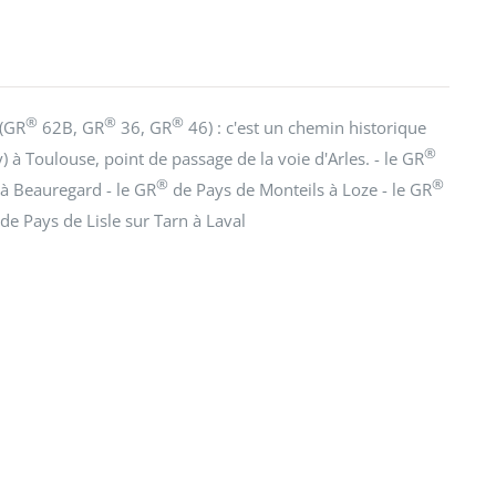
®
®
®
 (GR
62B, GR
36, GR
46) : c'est un chemin historique
®
) à Toulouse, point de passage de la voie d'Arles. - le GR
®
®
à Beauregard - le GR
de Pays de Monteils à Loze - le GR
de Pays de Lisle sur Tarn à Laval