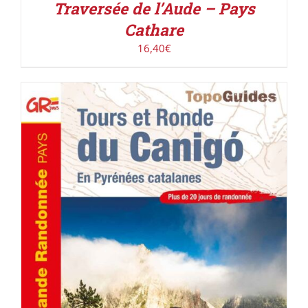
Traversée de l’Aude – Pays
Cathare
16,40
€
AJOUTER AU PANIER
/
DÉTAILS