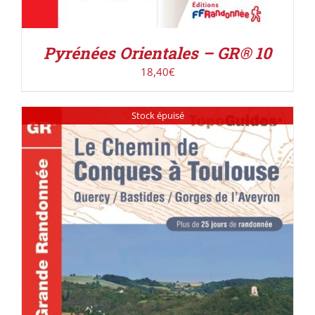
Pyrénées Orientales – GR® 10
18,40
€
Stock épuisé