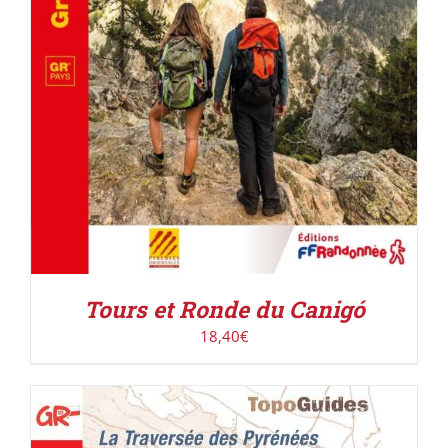
Tours et Ronde du Canigó
18,40
€