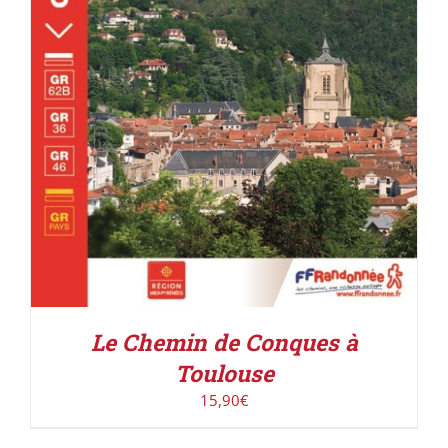
DÉTAILS
Le Chemin de Conques à
Toulouse
15,90
€