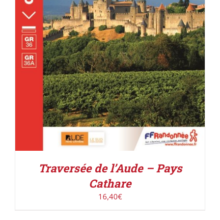
ACHETER LE PRODUIT
/
DÉTAILS
Traversée de l’Aude – Pays
Cathare
16,40
€