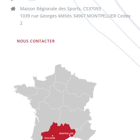
Maison Régionale des Sports, CS37093
1039 rue Georges Méliès 34967 MONTPELLIER Cedex
2
NOUS CONTACTER