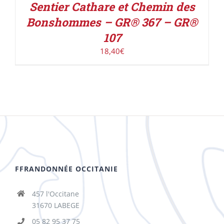
Sentier Cathare et Chemin des
Bonshommes – GR® 367 – GR®
107
18,40
€
FFRANDONNÉE OCCITANIE
457 l'Occitane
31670 LABEGE
05 82 95 37 75