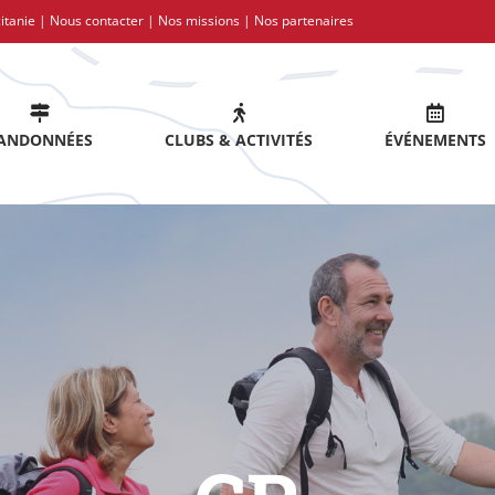
itanie |
Nous contacter
|
Nos missions
|
Nos partenaires
ANDONNÉES
CLUBS & ACTIVITÉS
ÉVÉNEMENTS