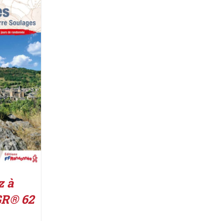
IER
/
z à
GR® 62