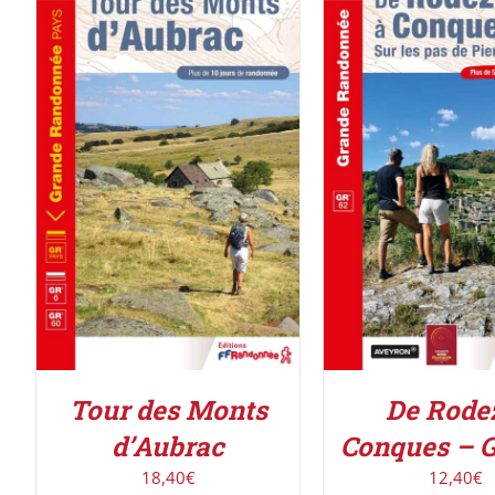
AJOUTER AU PANIER
/
AJOUTER AU PAN
DÉTAILS
DÉTAILS
Tour des Monts
De Rode
d’Aubrac
Conques – 
18,40
€
12,40
€