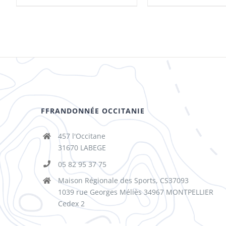
FFRANDONNÉE OCCITANIE
457 l'Occitane
31670 LABEGE
05 82 95 37 75
Maison Régionale des Sports, CS37093
1039 rue Georges Méliès 34967 MONTPELLIER
Cedex 2