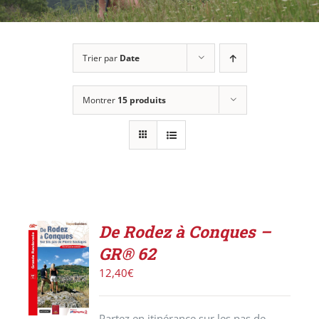
Trier par
Date
Montrer
15 produits
De Rodez à Conques –
AJOUTER
GR® 62
AU
PANIER
12,40
€
/
DÉTAILS
Partez en itinérance sur les pas de