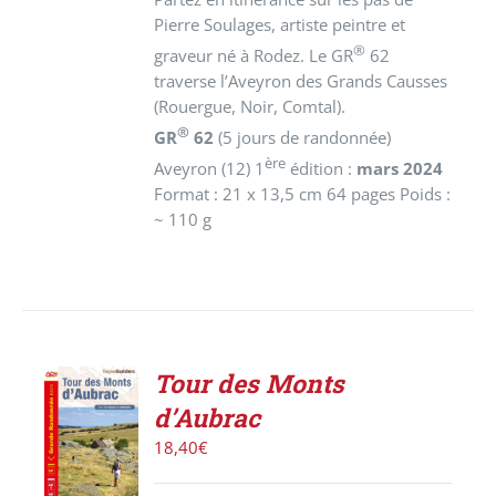
Pierre Soulages, artiste peintre et
®
graveur né à Rodez. Le GR
62
traverse l’Aveyron des Grands Causses
(Rouergue, Noir, Comtal).
®
GR
62
(5 jours de randonnée)
ère
Aveyron (12)
1
édition :
mars 2024
Format : 21 x 13,5 cm 64 pages Poids :
~ 110 g
Tour des Monts
AJOUTER
d’Aubrac
AU
PANIER
18,40
€
/
DÉTAILS