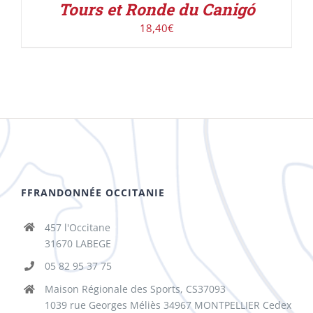
Tours et Ronde du Canigó
18,40
€
FFRANDONNÉE OCCITANIE
457 l'Occitane
31670 LABEGE
05 82 95 37 75
Maison Régionale des Sports, CS37093
1039 rue Georges Méliès 34967 MONTPELLIER Cedex