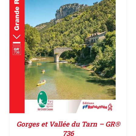
AJOUTER AU PANIER
/
DÉTAILS
Gorges et Vallée du Tarn – GR®
736