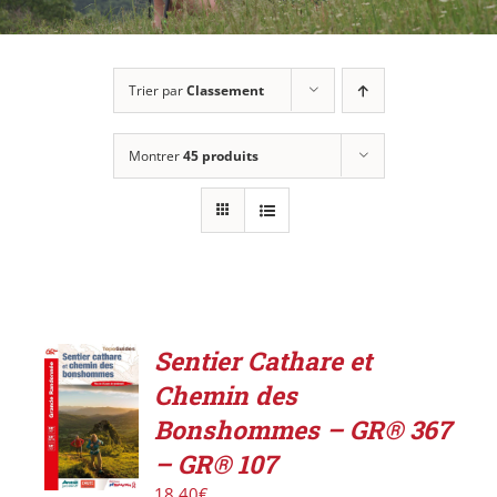
Trier par
Classement
Montrer
45 produits
Sentier Cathare et
ACHETER
Chemin des
LE
PRODUIT
Bonshommes – GR® 367
/
– GR® 107
DÉTAILS
18,40
€