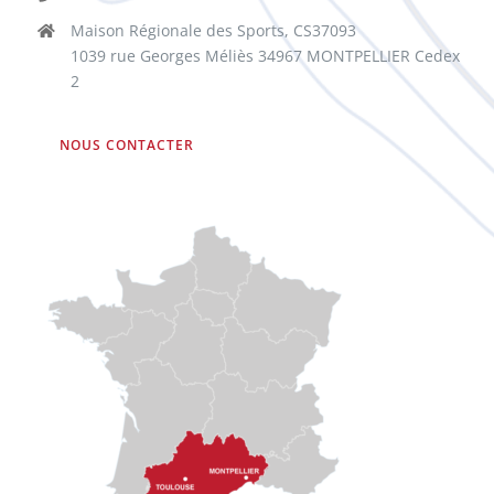
Maison Régionale des Sports, CS37093
1039 rue Georges Méliès 34967 MONTPELLIER Cedex
2
NOUS CONTACTER