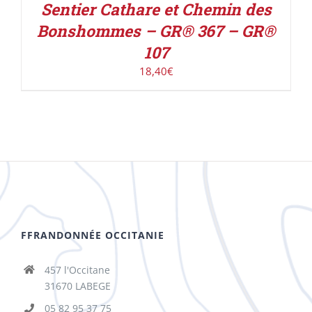
Sentier Cathare et Chemin des
Bonshommes – GR® 367 – GR®
107
18,40
€
FFRANDONNÉE OCCITANIE
457 l'Occitane
31670 LABEGE
05 82 95 37 75