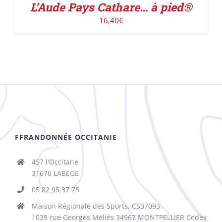
L’Aude Pays Cathare… à pied®
16,40
€
FFRANDONNÉE OCCITANIE
457 l'Occitane
31670 LABEGE
05 82 95 37 75
Maison Régionale des Sports, CS37093
1039 rue Georges Méliès 34967 MONTPELLIER Cedex