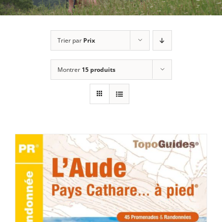
Trier par
Prix
Montrer
15 produits