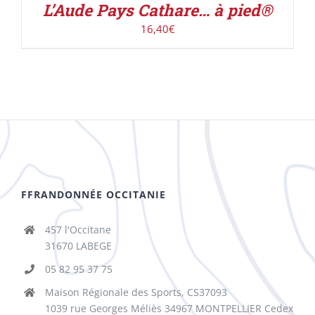
L’Aude Pays Cathare… à pied®
16,40
€
FFRANDONNÉE OCCITANIE
457 l'Occitane
31670 LABEGE
05 82 95 37 75
Maison Régionale des Sports, CS37093
1039 rue Georges Méliès 34967 MONTPELLIER Cedex