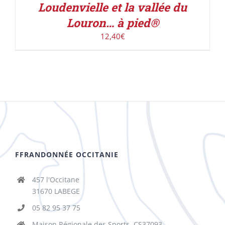
Loudenvielle et la vallée du
Louron… à pied®
12,40
€
FFRANDONNÉE OCCITANIE
457 l'Occitane
31670 LABEGE
05 82 95 37 75
Maison Régionale des Sports, CS37093